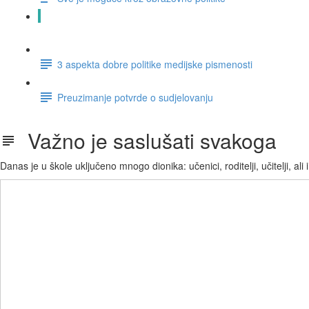
Važno je saslušati svakoga
3 aspekta dobre politike medijske pismenosti
Preuzimanje potvrde o sudjelovanju
Važno je saslušati svakoga
Danas je u škole uključeno mnogo dionika: učenici, roditelji, učitelji, ali