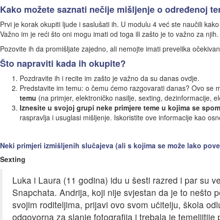
Kako možete saznati nečije mišljenje o određenoj t
Prvi je korak okupiti ljude i saslušati ih. U modulu 4 već ste naučili kak
Važno im je reći što oni mogu imati od toga ili zašto je to važno za njih.
Pozovite ih da promišljate zajedno, ali nemojte imati prevelika očekiva
Što napraviti kada ih okupite?
Pozdravite ih i recite im zašto je važno da su danas ovdje.
Predstavite im temu: o čemu ćemo razgovarati danas? Ovo se mož
temu
(na primjer, elektroničko nasilje, sexting, dezinformacije, el
Iznesite u svojoj grupi neke primjere teme u kojima se spom
raspravlja i usuglasi mišljenje. Iskoristite ove informacije kao osn
Neki primjeri izmišljenih slučajeva (ali s kojima se može lako pove
Sexting
Luka i Laura (11 godina) idu u šesti razred i par su
Snapchata. Andrija, koji nije svjestan da je to nešto
svojim roditeljima, prijavi ovo svom učitelju, škola
odgovorna za slanje fotografija i trebala je temeljitije 