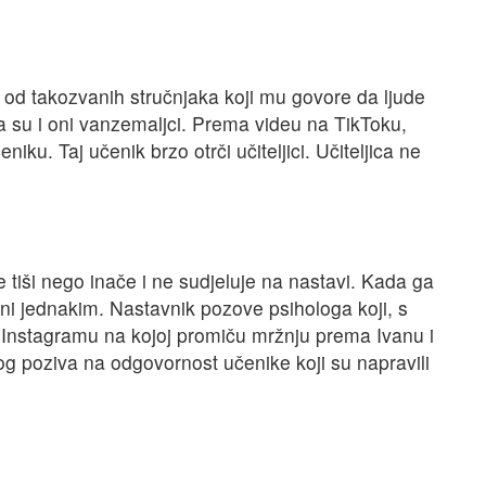
 od takozvanih stručnjaka koji mu govore da ljude
a su i oni vanzemaljci. Prema videu na TikToku,
ku. Taj učenik brzo otrči učiteljici. Učiteljica ne
 tiši nego inače i ne sudjeluje na nastavi. Kada ga
ni jednakim. Nastavnik pozove psihologa koji, s
a Instagramu na kojoj promiču mržnju prema Ivanu i
log poziva na odgovornost učenike koji su napravili