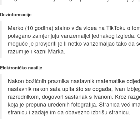
Dezinformacije
Marko (10 godina) stalno viđa videa na TikToku o tom
polagano zamjenjuju vanzemaljci jednakog izgleda. On
moguće je provjeriti je li netko vanzemaljac tako da s
razumije i kazni Marka.
Elektroničko nasilje
Nakon božićnih praznika nastavnik matematike odjedno
nastavnik nakon sata upita što se događa, Ivan izbje
razrednikom, dogovori sastanak s Ivanom. Kroz razgov
koja je prepuna uređenih fotografija. Stranica već ima
stranicu i zadaje im da obavezno izbrišu stranicu.