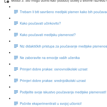
Modul 3: Što mogu učiniti kao (budući) učitelj u svome razredu
Trebam li biti savršeno medijski pismen kako bih poučav
Kako poučavati učinkovito?
Kako poučavati medijsku pismenost?
Niz didaktičkih pristupa za poučavanje medijske pismenos
Ne zaboravite na emocije vaših učenika
Primjeri dobre prakse: osnovnoškolski uzrast
Primjeri dobre prakse: srednjoškolski uzrast
Podijelite svoje iskustvo poučavanja medijske pismenosti!
Počnite eksperimentirati u svojoj učionici!