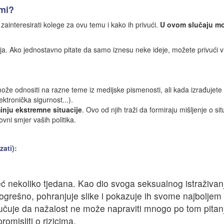
emi?
o zainteresirati kolege za ovu temu i kako ih privući.
U ovom slučaju mož
nja. Ako jednostavno pitate da samo iznesu neke ideje, možete privući vi
e odnositi na razne teme iz medijske pismenosti, ali kada izrađujete 
ektronička sigurnost...).
inju ekstremne situacije
. Ovo od njih traži da formiraju mišljenje o si
ovni smjer vaših politika.
zati):
 već nekoliko tjedana. Kao dio svoga seksualnog istraživ
 pogrešno, pohranjuje slike i pokazuje ih svome najboljem
 odlučuje da nažalost ne može napraviti mnogo po tom pit
promisliti o rizicima.