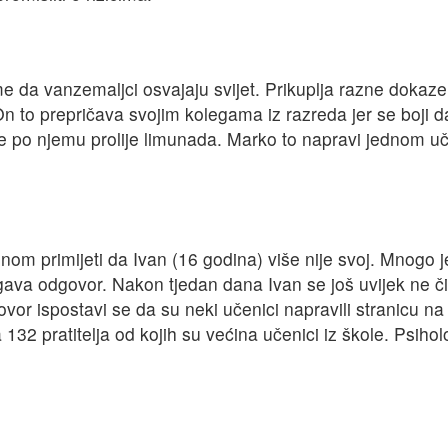
e da vanzemaljci osvajaju svijet. Prikuplja razne dokaze
 to prepričava svojim kolegama iz razreda jer se boji d
e po njemu prolije limunada. Marko to napravi jednom učeni
m primijeti da Ivan (16 godina) više nije svoj. Mnogo je
gava odgovor. Nakon tjedan dana Ivan se još uvijek ne či
or ispostavi se da su neki učenici napravili stranicu n
 132 pratitelja od kojih su većina učenici iz škole. Psiho