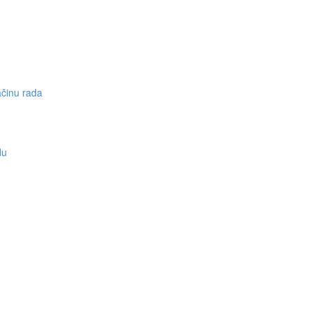
ačinu rada
du