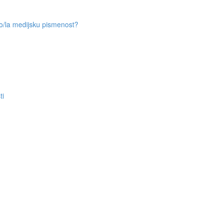
?
ao/la medijsku pismenost?
ti