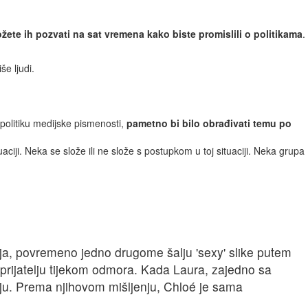
ete ih pozvati na sat vremena kako biste promislili o politikama
.
še ljudi.
politiku medijske pismenosti,
pametno bi bilo obrađivati temu po
tuaciji. Neka se slože ili ne slože s postupkom u toj situaciji. Neka grupa
anja, povremeno jedno drugome šalju 'sexy' slike putem
 prijatelju tijekom odmora. Kada Laura, zajedno sa
anju. Prema njihovom mišljenju, Chloé je sama