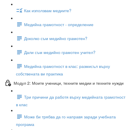
Как използвам медиите?
Медийна грамотност - определение
Доколко съм медийно грамотен?
Дали съм медийно грамотен учител?
Медийна грамотност в клас: размисъл върху
собствената ви практика
Модул 2: Моите ученици, техните медии и техните нужди
Три причини да работя върху медийната грамотност
в клас
Може би трябва да го направя заради учебната
програма